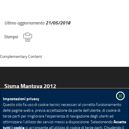
21/05/2018
Ultimo aggiornamento
Stampa
Complementary Content
Sisma Mantova 2012
Impostazioni privacy
Per i Cittadini
Per le Imprese
Per gli Enti Locali
Questo sito fa uso di cookie tecnici necessari al corretto funzionamento
Amministrazione trasparente
Comunicati Stampa
delle pagine web e, previa accettazione da parte dell’utente, di cookie di
terze parti per migliorare l’esperienza di navigazione degli utenti ed
MUTA
GEFO
Mappa del sito
Ricerca avanzata
Accetta
ottimizzare l’utilizzo dei servizi messi a disposizione. Selezionando
Feed Rss
tutti i cookie
si acconsente all’utilizzo di cookie di terze parti. Chiudendo il