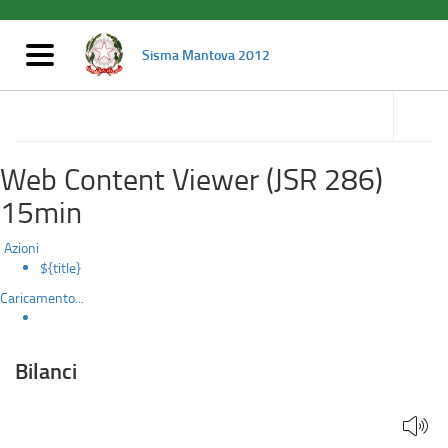
Bilanci
Salta
al
contenuto
Mostra/nascondi
Sisma Mantova 2012
principale
navigazione
accedi
alle
Amministrazione trasparente
sotto
sezioni
Web Content Viewer (JSR 286)
15min
Azioni
${title}
Caricamento...
Bilanci