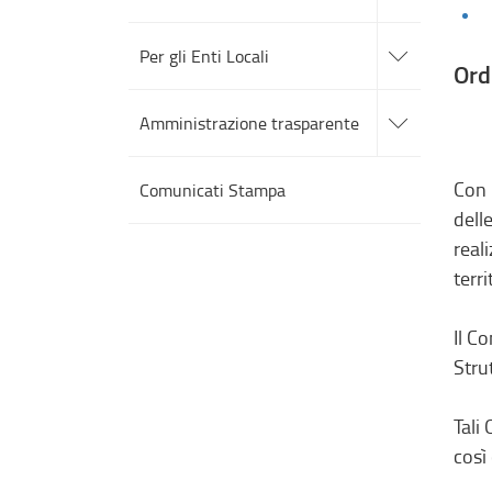
sezioni
accedi
alle
Per gli Enti Locali
sotto
Ord
sezioni
accedi
alle
Amministrazione trasparente
sotto
sezioni
Con 
Comunicati Stampa
dell
real
terri
Il C
Stru
Tali
così