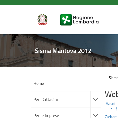
Ordinanze
Salta
al
contenuto
principale
Sisma Mantova 2012
Sism
Home
Web
accedi
alle
Per i Cittadini
sotto
Azioni
sezioni
$
accedi
alle
Per le Imprese
Caricame
sotto