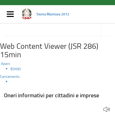
Oneri
Salta
al
informativi
contenuto
Mostra/nascondi
Sisma Mantova 2012
principale
navigazione
per
accedi
alle
Amministrazione trasparente
cittadini
sotto
sezioni
e
Web Content Viewer (JSR 286)
imprese
15min
Azioni
${title}
Caricamento...
Oneri informativi per cittadini e imprese