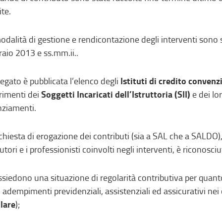
ite.
odalità di gestione e rendicontazione degli interventi sono s
raio 2013 e ss.mm.ii..
Istituti di credito convenz
llegato è pubblicata l’elenco degli
Soggetti Incaricati dell’Istruttoria (SII)
erimenti dei
e dei lo
nziamenti.
ichiesta di erogazione dei contributi (sia a SAL che a SALDO),
utori e i professionisti coinvolti negli interventi, è riconosciu
ssiedono una situazione di regolarità contributiva per quant
i adempimenti previdenziali, assistenziali ed assicurativi nei 
lare
);