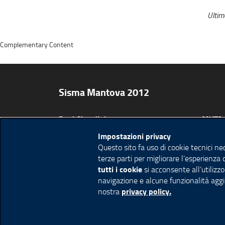
Ulti
Complementary Content
Sisma Mantova 2012
Per i Cittadini
MUTA
Per le Imprese
GEFO
Impostazioni privacy
Questo sito fa uso di cookie tecnici ne
Per gli Enti Locali
Mappa 
terze parti per migliorare l’esperienza 
Amministrazione trasparente
Ricerc
tutti i cookie
si acconsente all’utilizzo
navigazione e alcune funzionalità aggi
Comunicati Stampa
Feed 
privacy policy.
nostra