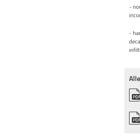
- no
inco
- ha
deca
infi
All