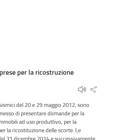
prese per la ricostruzione
Condividi questa
ti sismici del 20 e 29 maggio 2012, sono
messo di presentare domande per la
i immobili ad uso produttivo, per la
per la ricostituzione delle scorte. Le
 del 31 dicembre 2014 e successivamente