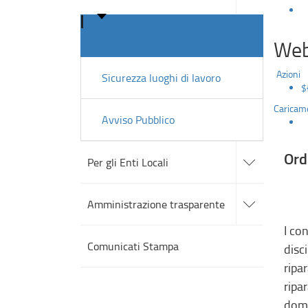
sezioni
Imprese danneggiate
Web
Azioni
Sicurezza luoghi di lavoro
$
Caricame
Avviso Pubblico
accedi
Ord
alle
Per gli Enti Locali
sotto
sezioni
accedi
alle
Amministrazione trasparente
sotto
sezioni
I co
Comunicati Stampa
disci
ripa
ripar
doma