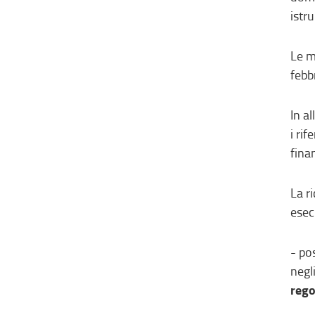
istru
Le m
febb
In a
i rif
fina
La r
esec
- po
negl
rego