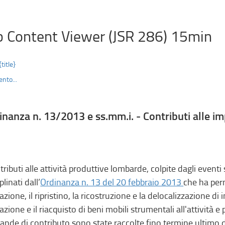
 Content Viewer (JSR 286) 15min
{title}
nto...
inanza n. 13/2013 e ss.mm.i. - Contributi alle im
ntributi alle attività produttive lombarde, colpite dagli even
plinati dall’
Ordinanza n. 13 del 20 febbraio 2013
che ha per
razione, il ripristino, la ricostruzione e la delocalizzazione d
azione e il riacquisto di beni mobili strumentali all'attività e 
nde di contributo sono state raccolte fino termine ultimo