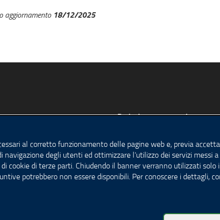
18/12/2025
mo aggiornamento
Redazione e contatti
Privacy
cessari al corretto funzionamento delle pagine web e, previa accettaz
del sito
Note legali
di navigazione degli utenti ed ottimizzare l’utilizzo dei servizi messi
a avanzata
Accessibilità
 di cookie di terze parti. Chiudendo il banner verranno utilizzati solo 
untive potrebbero non essere disponibili. Per conoscere i dettagli, c
Rss
Cookie policy
Impostazione Cookie