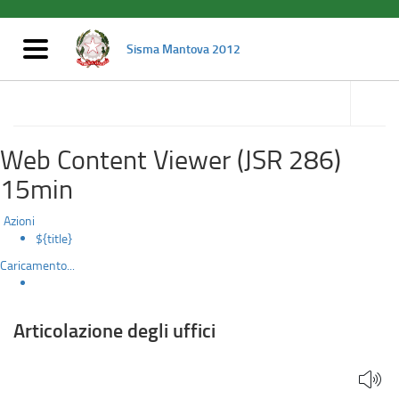
Articolazione
Salta
al
degli
contenuto
Mostra/nascondi
Sisma Mantova 2012
principale
navigazione
uffici
accedi
alle
Amministrazione trasparente
sotto
sezioni
Web Content Viewer (JSR 286)
15min
Azioni
${title}
Caricamento...
Articolazione degli uffici