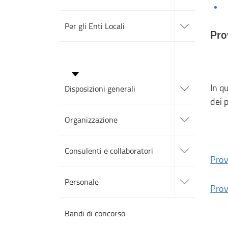
sezioni
accedi
alle
Per gli Enti Locali
sotto
Pro
sezioni
accedi
alle
Amministrazione trasparente
sotto
sezioni
accedi
alle
In q
Disposizioni generali
sotto
dei 
sezioni
accedi
alle
Organizzazione
sotto
sezioni
accedi
alle
Consulenti e collaboratori
sotto
Prov
sezioni
accedi
alle
Personale
sotto
Prov
sezioni
Bandi di concorso