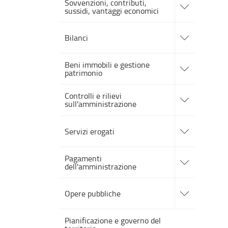
Sovvenzioni, contributi,
alle
sussidi, vantaggi economici
sotto
sezioni
accedi
alle
Bilanci
sotto
sezioni
accedi
Beni immobili e gestione
alle
patrimonio
sotto
sezioni
accedi
Controlli e rilievi
alle
sull'amministrazione
sotto
sezioni
accedi
alle
Servizi erogati
sotto
sezioni
accedi
Pagamenti
alle
dell'amministrazione
sotto
sezioni
accedi
alle
Opere pubbliche
sotto
sezioni
Pianificazione e governo del