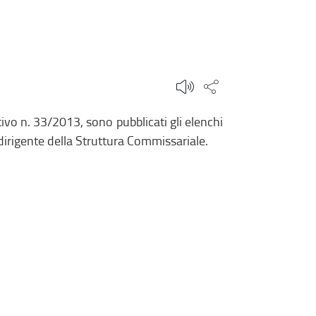
Condividi questa
tivo n. 33/2013, sono pubblicati gli elenchi
 dirigente della Struttura Commissariale.