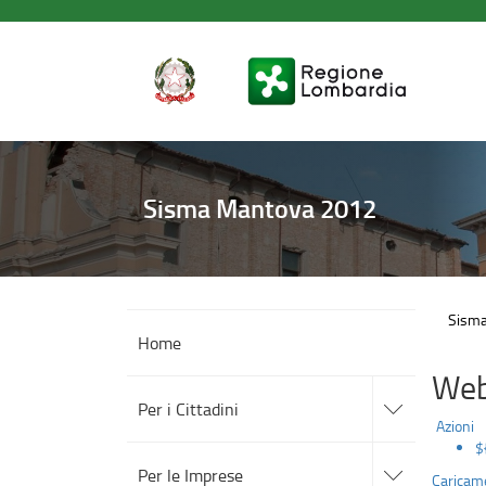
Provvedimenti
Salta
al
contenuto
principale
Sisma Mantova 2012
Sism
Home
Web
accedi
alle
Per i Cittadini
sotto
Azioni
sezioni
$
accedi
alle
Per le Imprese
Caricame
sotto