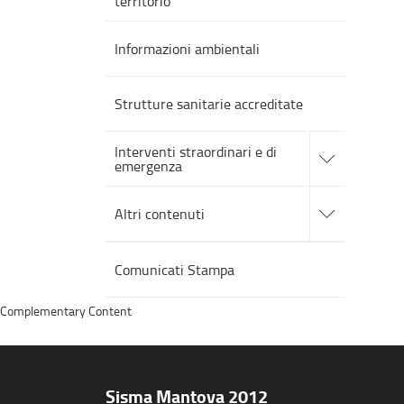
territorio
Informazioni ambientali
Strutture sanitarie accreditate
accedi
Interventi straordinari e di
alle
emergenza
sotto
sezioni
accedi
alle
Altri contenuti
sotto
sezioni
Comunicati Stampa
Complementary Content
Sisma Mantova 2012