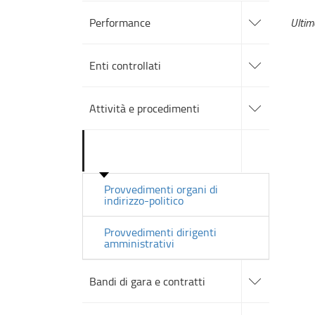
accedi
alle
Performance
Ulti
sotto
sezioni
accedi
alle
Enti controllati
sotto
sezioni
accedi
alle
Attività e procedimenti
sotto
sezioni
accedi
alle
Provvedimenti
sotto
sezioni
Provvedimenti organi di
indirizzo-politico
Provvedimenti dirigenti
amministrativi
accedi
alle
Bandi di gara e contratti
sotto
sezioni
accedi