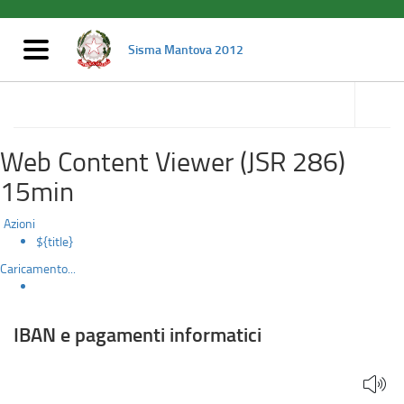
IBAN
Salta
al
e
contenuto
Mostra/nascondi
Sisma Mantova 2012
principale
navigazione
pagamenti
accedi
alle
Amministrazione trasparente
informatici
sotto
sezioni
Web Content Viewer (JSR 286)
15min
Azioni
${title}
Caricamento...
IBAN e pagamenti informatici